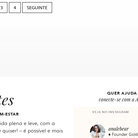
3
4
SEGUINTE
tes
QUER AJUDA
conecte-se com a A
VEJA NO INSTAGRAM
M-ESTAR
da plena e leve, com a
analebear
 quiser! – é possível e mais
♠️ Founder Gold