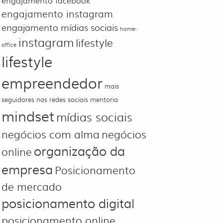
engajamento facebook
engajamento instagram
engajamento mídias sociais
home-
instagram
lifestyle
office
lifestyle
empreendedor
mais
seguidores nas redes sociais
mentoria
mindset
mídias sociais
negócios com alma
negócios
organização da
online
empresa
Posicionamento
de mercado
posicionamento digital
posicionamento online