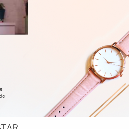
 e
ndo
STAR.