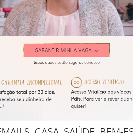
GARANTIR MINHA VAGA >>
🔒seus dados estão seguros conosco
Acesso Vitalício aos vídeos
isfação total por 30 dias.
Pdfs.
Para ver e rever qua
receba seu dinheiro de
quiser!
a!
EMAILS. CASA, SAÚDE, BEM-E