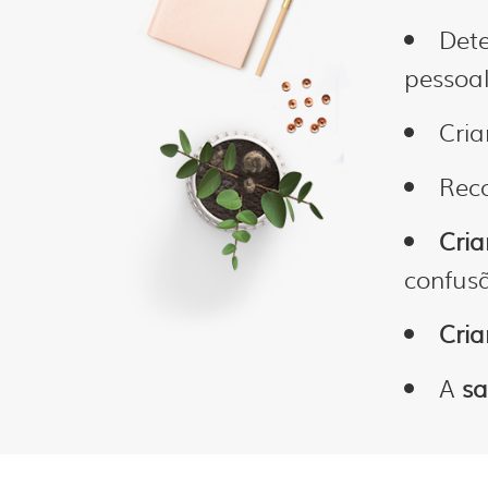
Det
pessoal
Cria
Rec
Cri
confusã
Cria
A
sa