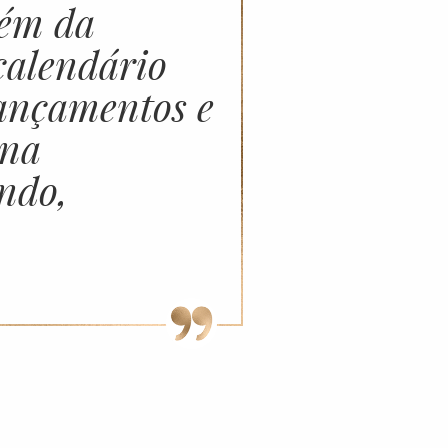
lém da
calendário
lançamentos e
 na
ndo,