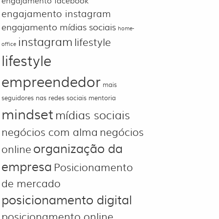
engajamento facebook
engajamento instagram
engajamento mídias sociais
home-
instagram
lifestyle
office
lifestyle
empreendedor
mais
seguidores nas redes sociais
mentoria
mindset
mídias sociais
negócios com alma
negócios
organização da
online
empresa
Posicionamento
de mercado
posicionamento digital
posicionamento online