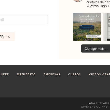
criativos de alto
•Gestão High Ti
il
Carregar mais...
 HERE
MANIFESTO
EMPRESAS
CURSOS
VIDEOS GRA
ANA LEBEAR É
DIVERSAS OUTRAS I