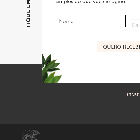
simples do que você imagina!
Nome
Ema
Nome
START