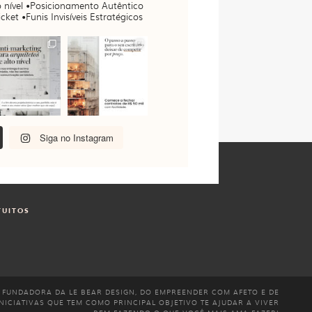
 nível
•Posicionamento Autêntico
cket •Funis Invisíveis Estratégicos
Siga no Instagram
TUITOS
 FUNDADORA DA LE BEAR DESIGN, DO EMPREENDER COM AFETO E DE
NICIATIVAS QUE TEM COMO PRINCIPAL OBJETIVO TE AJUDAR A VIVER