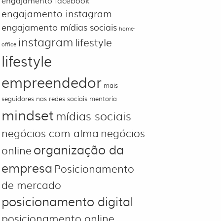
engajamento facebook
engajamento instagram
engajamento mídias sociais
home-
instagram
lifestyle
office
lifestyle
empreendedor
mais
seguidores nas redes sociais
mentoria
mindset
mídias sociais
negócios com alma
negócios
organização da
online
empresa
Posicionamento
de mercado
posicionamento digital
posicionamento online