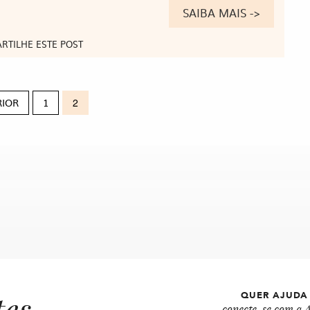
SAIBA MAIS ->
RTILHE ESTE POST
RIOR
1
2
tes
QUER AJUDA
conecte-se com a A