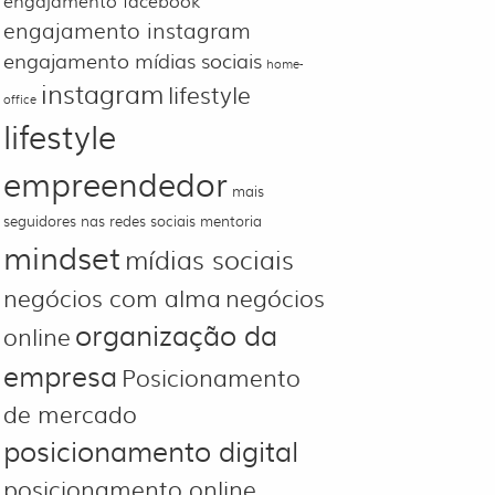
engajamento facebook
engajamento instagram
engajamento mídias sociais
home-
instagram
lifestyle
office
lifestyle
empreendedor
mais
seguidores nas redes sociais
mentoria
mindset
mídias sociais
negócios com alma
negócios
organização da
online
empresa
Posicionamento
de mercado
posicionamento digital
posicionamento online