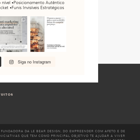
 nível
•Posicionamento Autêntico
cket •Funis Invisíveis Estratégicos
Siga no Instagram
TUITOS
 FUNDADORA DA LE BEAR DESIGN, DO EMPREENDER COM AFETO E DE
NICIATIVAS QUE TEM COMO PRINCIPAL OBJETIVO TE AJUDAR A VIVER