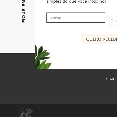
simples do que você imagina!
Nome
Ema
Nome
START