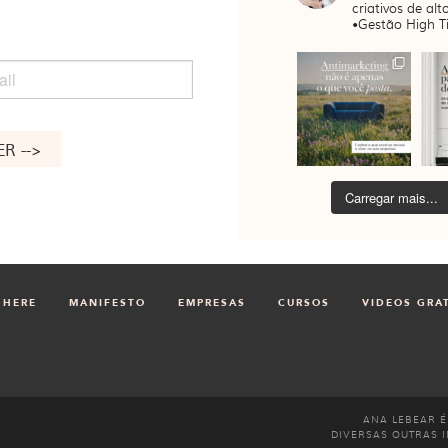
criativos de alto
•Gestão High Ti
il
Carregar mais...
 HERE
MANIFESTO
EMPRESAS
CURSOS
VIDEOS GRA
ANA LEBEAR É
DIVERSAS OUTRAS I