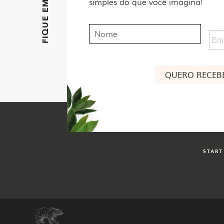
simples do que você imagina!
Nome
Ema
Nome
START