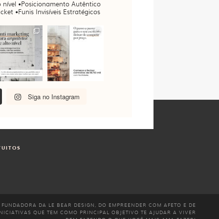
 nível
•Posicionamento Autêntico
cket •Funis Invisíveis Estratégicos
Siga no Instagram
TUITOS
 FUNDADORA DA LE BEAR DESIGN, DO EMPREENDER COM AFETO E DE
NICIATIVAS QUE TEM COMO PRINCIPAL OBJETIVO TE AJUDAR A VIVER