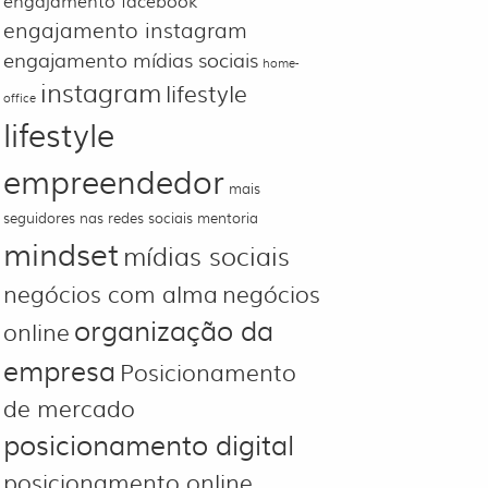
engajamento facebook
engajamento instagram
engajamento mídias sociais
home-
instagram
lifestyle
office
lifestyle
empreendedor
mais
seguidores nas redes sociais
mentoria
mindset
mídias sociais
negócios com alma
negócios
organização da
online
empresa
Posicionamento
de mercado
posicionamento digital
posicionamento online