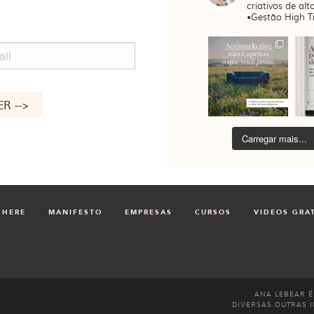
criativos de alto
•Gestão High Ti
il
Carregar mais...
 HERE
MANIFESTO
EMPRESAS
CURSOS
VIDEOS GRA
ANA LEBEAR É
DIVERSAS OUTRAS I