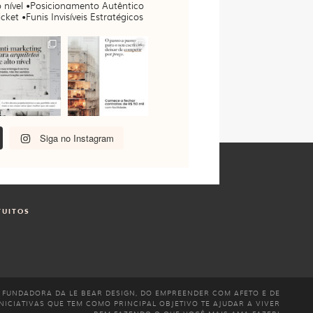
 nível
•Posicionamento Autêntico
cket •Funis Invisíveis Estratégicos
Siga no Instagram
TUITOS
 FUNDADORA DA LE BEAR DESIGN, DO EMPREENDER COM AFETO E DE
NICIATIVAS QUE TEM COMO PRINCIPAL OBJETIVO TE AJUDAR A VIVER