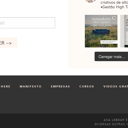
criativos de alto
•Gestão High Ti
il
Carregar mais...
 HERE
MANIFESTO
EMPRESAS
CURSOS
VIDEOS GRA
ANA LEBEAR É
DIVERSAS OUTRAS I