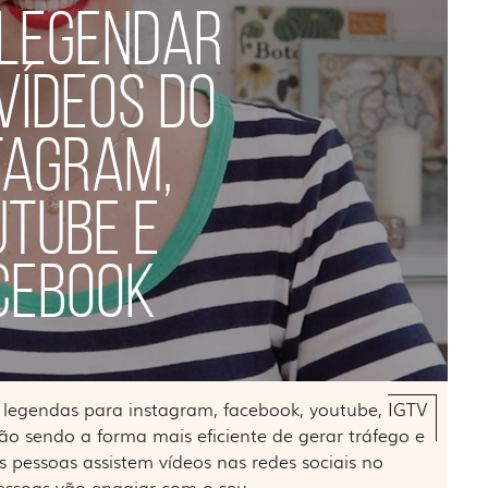
LEGENDAR
VÍDEOS DO
TAGRAM,
UTUBE E
CEBOOK
 legendas para instagram, facebook, youtube, IGTV
rão sendo a forma mais eficiente de gerar tráfego e
pessoas assistem vídeos nas redes sociais no
essoas vão engajar com o seu…