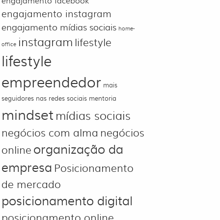
engajamento facebook
engajamento instagram
engajamento mídias sociais
home-
instagram
lifestyle
office
lifestyle
empreendedor
mais
seguidores nas redes sociais
mentoria
mindset
mídias sociais
negócios com alma
negócios
organização da
online
empresa
Posicionamento
de mercado
posicionamento digital
posicionamento online