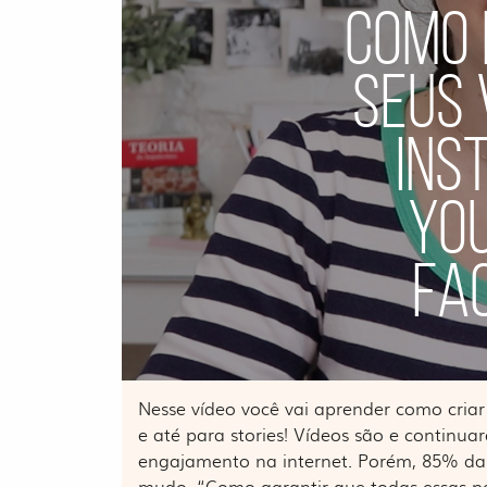
COMO 
SEUS 
INS
YO
FA
Nesse vídeo você vai aprender como criar
e até para stories! Vídeos são e continua
engajamento na internet. Porém, 85% das 
mudo. “Como garantir que todas essas p