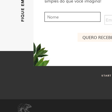
simples do que você imagina!
Nome
Ema
Nome
START