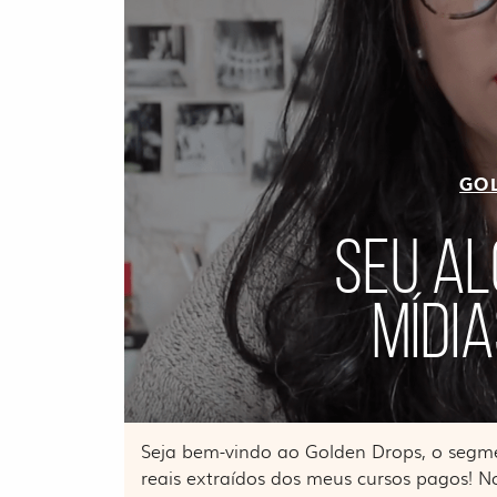
GO
SEU A
MÍDIA
Seja bem-vindo ao Golden Drops, o segm
reais extraídos dos meus cursos pagos! N